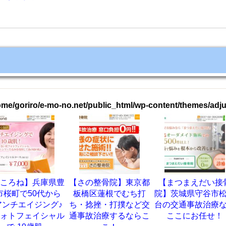
oriro/e-mo-no.net/public_html/wp-content/themes/adjust_p
ね】兵庫県豊
【さの整骨院】東京都
【まつまえだい接骨
で50代から
板橋区蓮根でむち打
院】茨城県守谷市松前
エイジング♪
ち・捻挫・打撲など交
台の交通事故治療なら
フェイシャル
通事故治療するならこ
ここにお任せ！