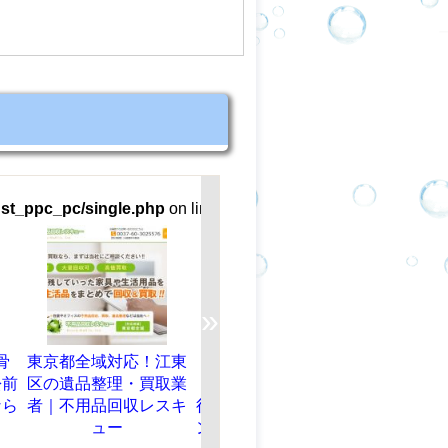
pc_pc/single.php
on line
89
»
東京都全域対応！江東
【SEVENTH DARK -
【千代田建設】
区の遺品整理・買取業
セブンスダーク-】先
葵区馬場町の水
者｜不用品回収レスキ
行テスト参加でプレゼ
フォーム、外壁
ュー
ント。無料登録でゲー
リフォームなら