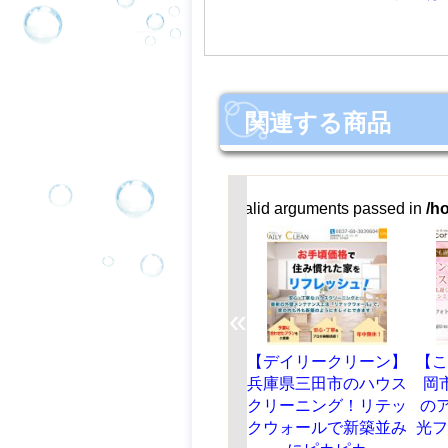
関連する商品
Warning
: implode(): Invalid arguments passed in
/home/g
«
【アスナロペイント】
【デイリークリーン】
【こころ
群馬県高崎市吉井町矢
兵庫県三田市のハウス
岡市桜町
田の早くて安い外壁塗
クリーニング！リテッ
のアンチ
装なら。相談・見積も
クウォールで新築並み
光フォト