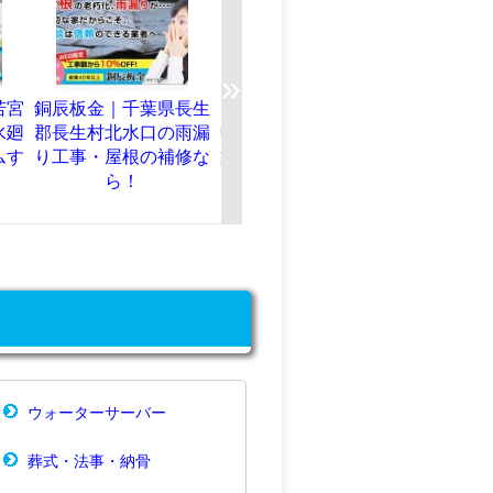
»
金｜千葉県長生
【縁建設】横浜市泉区
【有限会社小野建設】
村北水口の雨漏
中田東の住宅新築・改
大分県中津市の新築・
・屋根の補修な
築・改修ならここ。現
改築や内装リフォーム
ら！
地調査・見積もり無
はお任せ！
料！
ウォーターサーバー
葬式・法事・納骨