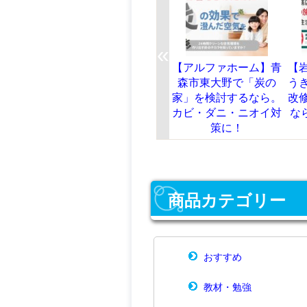
«
クレスト｜山形県鶴岡
【アルファホーム】青
【岩佐工務店】
市淀川町で住宅リフォ
森市東大野で「炭の
うきは市で新築
ームの相談するならこ
家」を検討するなら。
改修・リフォー
こ！
カビ・ダニ・ニオイ対
ならここ！創業1
策に！
の実績
商品カテゴリー
おすすめ
教材・勉強