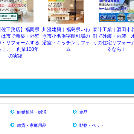
福岡県
川澄建興｜福島県いわ
泰斗工業｜酒田市若宮
銅辰板
・外壁
き市小名浜字船引場の
町で外装・内装、水廻
郡長生
ムする
浴室・キッチンリフォ
りの住宅リフォームす
り工事
00年
ーム
るなら！
結婚相談・婚活
食品
雑貨・家庭用品
動物・ペット