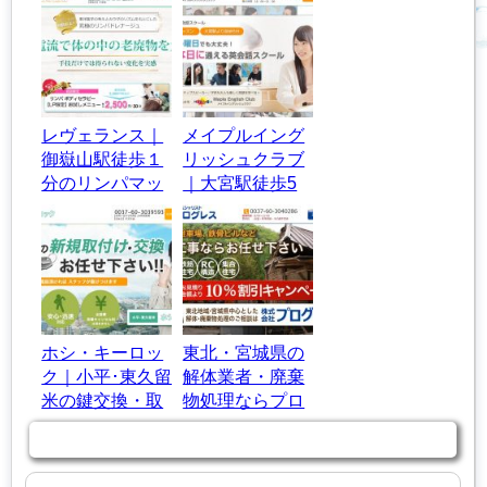
レヴェランス｜
メイプルイング
御嶽山駅徒歩１
リッシュクラブ
分のリンパマッ
｜大宮駅徒歩5
サージサロン
分の英語教室・
英会話スクール
ホシ・キーロッ
東北・宮城県の
ク｜小平･東久留
解体業者・廃棄
米の鍵交換・取
物処理ならプロ
付け1時間以内
グレスにお任
商品カテゴリー
に急行！
せ！