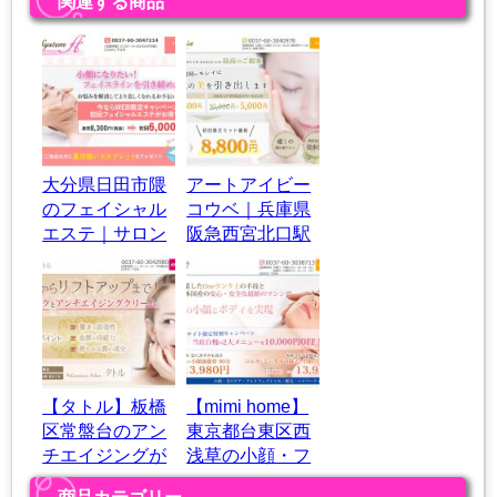
関連する商品
大分県日田市隈
アートアイビー
のフェイシャル
コウベ｜兵庫県
エステ｜サロン
阪急西宮北口駅
システムＡ
前のまつげカー
ルサロン♪
【タトル】板橋
【mimi home】
区常盤台のアン
東京都台東区西
チエイジングが
浅草の小顔・フ
できるリラクゼ
ォトフェイシャ