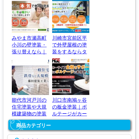
みやま市瀬高町
川崎市宮前区平
小川の壁塗装・
で外壁屋根の塗
張り替えなら｜
装をするならタ
松尾左建
カラペイント
能代市河戸川の
川口市南鳩ヶ谷
住宅塗装や大規
の板金塗装｜ボ
模建築物の塗装
ルテージがカー
なら｜藤田建装
ライフをサポー
商品カテゴリー
工業
ト！