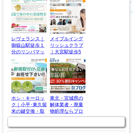
レヴェランス｜
メイプルイング
御嶽山駅徒歩１
リッシュクラブ
分のリンパマッ
｜大宮駅徒歩5
サージサロン
分の英語教室・
英会話スクール
ホシ・キーロッ
東北・宮城県の
ク｜小平･東久留
解体業者・廃棄
米の鍵交換・取
物処理ならプロ
付け1時間以内
グレスにお任
商品カテゴリー
に急行！
せ！