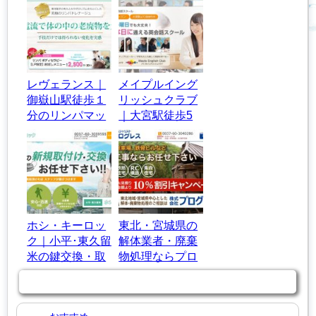
レヴェランス｜
メイプルイング
御嶽山駅徒歩１
リッシュクラブ
分のリンパマッ
｜大宮駅徒歩5
サージサロン
分の英語教室・
英会話スクール
ホシ・キーロッ
東北・宮城県の
ク｜小平･東久留
解体業者・廃棄
米の鍵交換・取
物処理ならプロ
付け1時間以内
グレスにお任
商品カテゴリー
に急行！
せ！