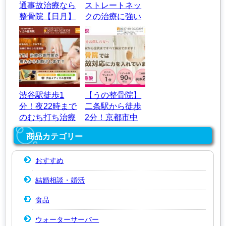
通事故治療なら
ストレートネッ
整骨院【日月】
クの治療に強い
整体院｜ぷらん
整体院
渋谷駅徒歩1
【うの整骨院】
分！夜22時まで
二条駅から徒歩
のむち打ち治療
2分！京都市中
｜渋谷メディカ
京区の交通事故
商品カテゴリー
ル整骨院
治療
おすすめ
結婚相談・婚活
食品
ウォーターサーバー