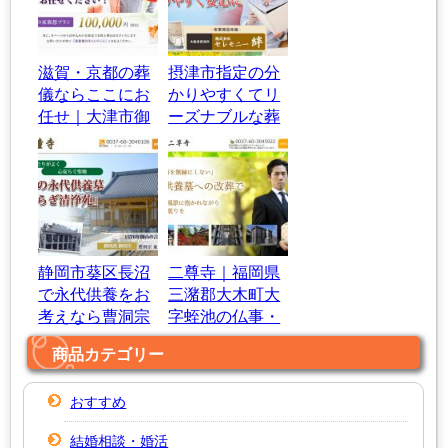
滋賀・京都の葬
摂津市指定の分
儀ならここにお
かりやすくてリ
任せ｜大津市御
ーズナブルな葬
陵町の葬儀社
儀社｜セレモニ
【天恵】
ー絆
静岡市葵区長沼
二尊寺｜福岡県
で永代供養をお
三潴郡大木町大
考えなら曹洞宗
字蛭池の仏事・
｜法幢寺
永代供養
商品カテゴリー
おすすめ
結婚相談・婚活