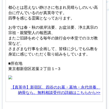
都心とは思えない静けさに包まれ見晴らしのいい高
台に佇んでいるのが真英寺です。
四季を感じる霊園となっております。
お寺では春・秋の彼岸法要、お盆法要、浄土真宗の
宗祖・親鸞聖人の報恩講、
またご旧跡をめぐる毎年の旅行会や本堂でのヨガ教
室など、
さまざまな行事を企画して、皆様に少しでも仏教を
身近に感じていただく取り組みをしています。
■所在地
東京都新宿区若葉２丁目１−３
【真英寺】新宿区、四谷のお墓・墓地・永代供養、
納骨なら。無料相談受付の詳細はこちらから>>