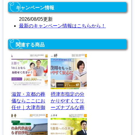
キャンペーン情報
2026/08/05更新
最新のキャンペーン情報はこちらから！
関連する商品
滋賀・京都の葬
摂津市指定の分
儀ならここにお
かりやすくてリ
任せ｜大津市御
ーズナブルな葬
陵町の葬儀社
儀社｜セレモニ
【天恵】
ー絆