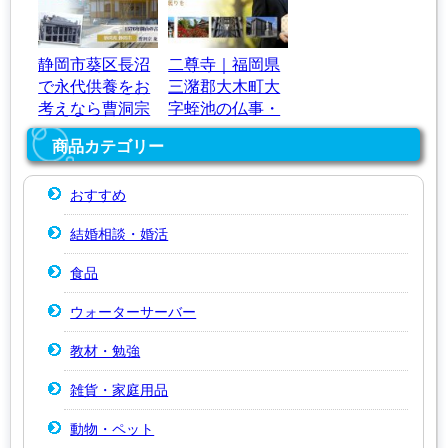
静岡市葵区長沼
二尊寺｜福岡県
で永代供養をお
三潴郡大木町大
考えなら曹洞宗
字蛭池の仏事・
｜法幢寺
永代供養
商品カテゴリー
おすすめ
結婚相談・婚活
食品
ウォーターサーバー
教材・勉強
雑貨・家庭用品
動物・ペット