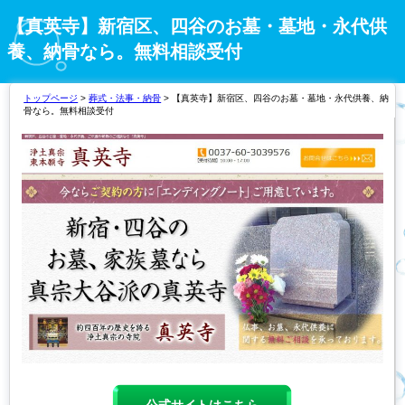
【真英寺】新宿区、四谷のお墓・墓地・永代供
養、納骨なら。無料相談受付
トップページ
>
葬式・法事・納骨
> 【真英寺】新宿区、四谷のお墓・墓地・永代供養、納
骨なら。無料相談受付
公式サイトはこちら