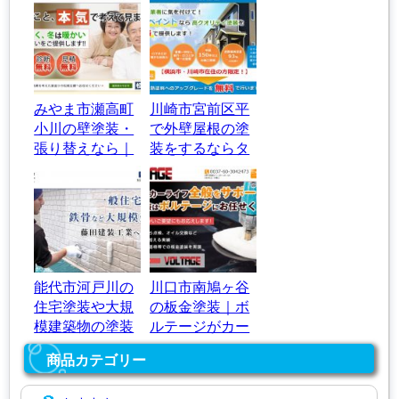
みやま市瀬高町
川崎市宮前区平
小川の壁塗装・
で外壁屋根の塗
張り替えなら｜
装をするならタ
松尾左建
カラペイント
能代市河戸川の
川口市南鳩ヶ谷
住宅塗装や大規
の板金塗装｜ボ
模建築物の塗装
ルテージがカー
なら｜藤田建装
ライフをサポー
商品カテゴリー
工業
ト！