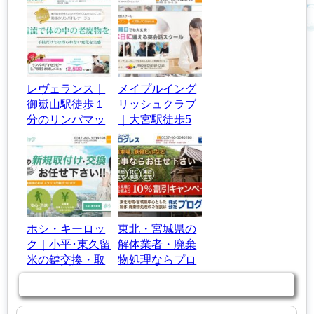
レヴェランス｜
メイプルイング
御嶽山駅徒歩１
リッシュクラブ
分のリンパマッ
｜大宮駅徒歩5
サージサロン
分の英語教室・
英会話スクール
ホシ・キーロッ
東北・宮城県の
ク｜小平･東久留
解体業者・廃棄
米の鍵交換・取
物処理ならプロ
付け1時間以内
グレスにお任
商品カテゴリー
に急行！
せ！