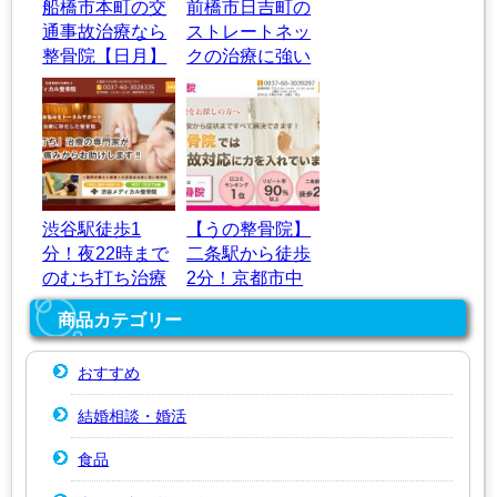
船橋市本町の交
前橋市日吉町の
通事故治療なら
ストレートネッ
整骨院【日月】
クの治療に強い
整体院｜ぷらん
整体院
渋谷駅徒歩1
【うの整骨院】
分！夜22時まで
二条駅から徒歩
のむち打ち治療
2分！京都市中
｜渋谷メディカ
京区の交通事故
商品カテゴリー
ル整骨院
治療
おすすめ
結婚相談・婚活
食品