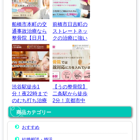
船橋市本町の交
前橋市日吉町の
通事故治療なら
ストレートネッ
整骨院【日月】
クの治療に強い
整体院｜ぷらん
整体院
渋谷駅徒歩1
【うの整骨院】
分！夜22時まで
二条駅から徒歩
のむち打ち治療
2分！京都市中
｜渋谷メディカ
京区の交通事故
商品カテゴリー
ル整骨院
治療
おすすめ
結婚相談・婚活