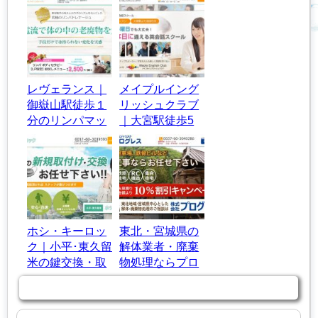
レヴェランス｜
メイプルイング
御嶽山駅徒歩１
リッシュクラブ
分のリンパマッ
｜大宮駅徒歩5
サージサロン
分の英語教室・
英会話スクール
ホシ・キーロッ
東北・宮城県の
ク｜小平･東久留
解体業者・廃棄
米の鍵交換・取
物処理ならプロ
付け1時間以内
グレスにお任
商品カテゴリー
に急行！
せ！