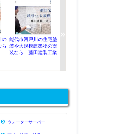
»
の住宅塗
【クロスメイク福岡】
【エムエス工業】茨城
【加
築物の塗
福岡市の安くて早い防
県水戸市開江町の屋根
戸市
建装工業
カビ効果の壁紙張替え
工事・屋根リフォーム
店、
なら。雨樋修理だけで
ら。
もOK！
ウォーターサーバー