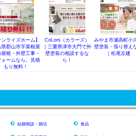
CoLors（カラーズ）
みやま市瀬高町小川の
能代市河戸川
｜三重県津市大門で外
壁塗装・張り替えなら
装や大規模建
壁塗装の相談するな
｜松尾左建
装なら｜藤田
ら！
結婚相談・婚活
食品