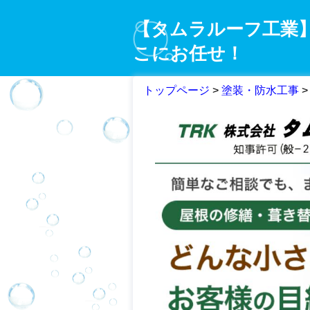
【タムラルーフ工業
こにお任せ！
トップページ
>
塗装・防水工事
>