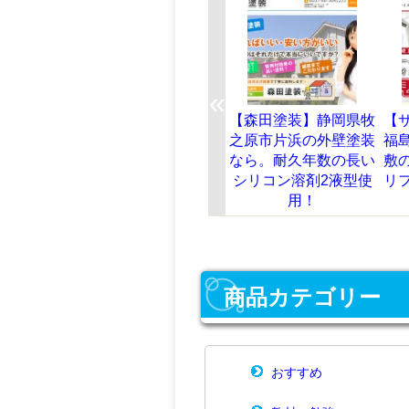
«
の佐藤】岩手県
【森田塗装】静岡県牧
【サンライズホーム】
鬼柳町川原小屋
之原市片浜の外壁塗装
福島県郡山市字菜根屋
壁塗装・屋根塗
なら。耐久年数の長い
敷の屋根・外壁工事・
水工事ならお任
シリコン溶剤2液型使
リフォームなら。見積
せ！
用！
もり無料！
商品カテゴリー
おすすめ